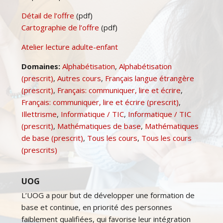
Détail de l’offre
(pdf)
Cartographie de l’offre
(pdf)
Atelier lecture adulte-enfant
Domaines:
Alphabétisation
,
Alphabétisation
(prescrit)
,
Autres cours
,
Français langue étrangère
(prescrit)
,
Français: communiquer, lire et écrire
,
Français: communiquer, lire et écrire (prescrit)
,
Illettrisme
,
Informatique / TIC
,
Informatique / TIC
(prescrit)
,
Mathématiques de base
,
Mathématiques
de base (prescrit)
,
Tous les cours
,
Tous les cours
(prescrits)
UOG
L’UOG a pour but de développer une formation de
base et continue, en priorité des personnes
faiblement qualifiées, qui favorise leur intégration